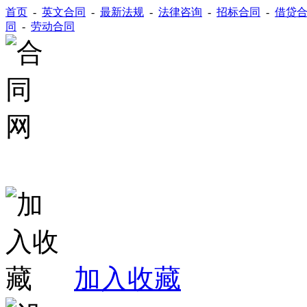
首页
-
英文合同
-
最新法规
-
法律咨询
-
招标合同
-
借贷
同
-
劳动合同
加入收藏