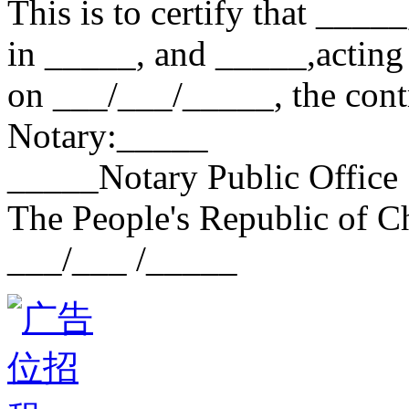
This is to certify that _____
in _____, and _____,acting 
on ___/___/_____, the cont
Notary:_____
_____Notary Public Office
The People's Republic of C
___/___ /_____