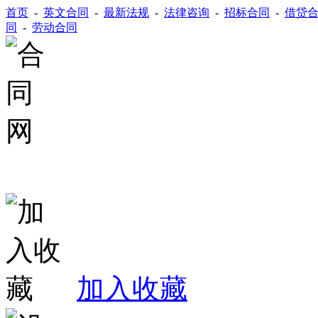
首页
-
英文合同
-
最新法规
-
法律咨询
-
招标合同
-
借贷
同
-
劳动合同
加入收藏