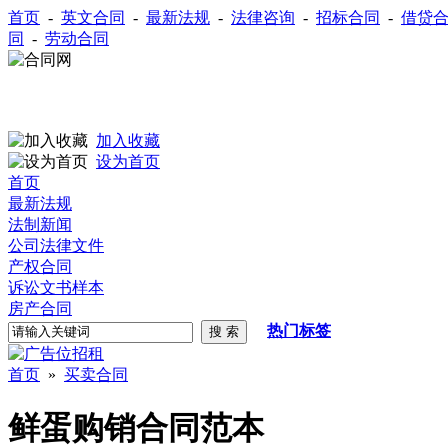
首页
-
英文合同
-
最新法规
-
法律咨询
-
招标合同
-
借贷
同
-
劳动合同
加入收藏
设为首页
首页
最新法规
法制新闻
公司法律文件
产权合同
诉讼文书样本
房产合同
热门标签
首页
»
买卖合同
鲜蛋购销合同范本