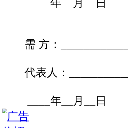
____年__月__日
需 方：____________
代表人：_____________
____年__月__日