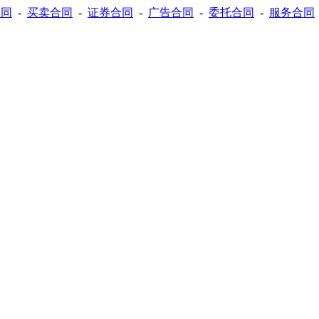
合同
-
买卖合同
-
证券合同
-
广告合同
-
委托合同
-
服务合同