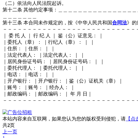
（二）依法向人民法院起诉。
第十二条 其他约定事项：＿＿＿＿＿＿＿＿＿＿＿＿＿＿＿
＿＿＿＿＿＿＿
第十三条 本合同未作规定的，按《中华人民共和国
合同法
》的
－－－－－－－－－－－－－－－－－－－－－－－－－－－
｜ 委 托 人 ｜ 行 纪 人 ｜ 鉴（公）证意见： ｜
｜委托人（章）： ｜行纪人（章）： ｜ ｜
｜住所： ｜住所： ｜ ｜
｜法定代表人： ｜法定代表人： ｜ ｜
｜居民身份证号码： ｜居民身份证号码： ｜ ｜
｜委托代理人： ｜委托代理人： ｜ ｜
｜电话： ｜电话： ｜ ｜
｜开户银行： ｜开户银行： ｜鉴（公）证机关（章）｜
｜账号： ｜账号： ｜经办人： ｜
｜邮政编码： ｜邮政编码： ｜ 年 月 日｜
－－－－－－－－－－－－－－－－－－－－－－－－－－－
本站内容来自互联网，如果您认为您的版权受到侵犯，请
【点
共
2
页
上一页
1