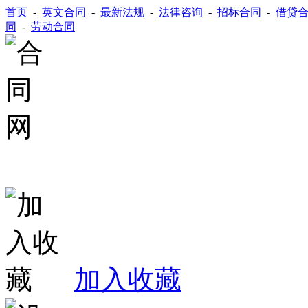
首页
-
英文合同
-
最新法规
-
法律咨询
-
招标合同
-
借贷
同
-
劳动合同
加入收藏