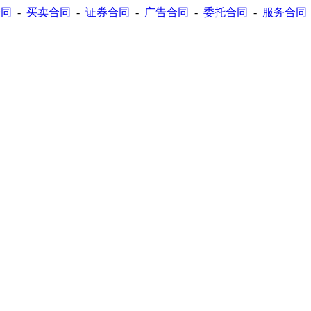
合同
-
买卖合同
-
证券合同
-
广告合同
-
委托合同
-
服务合同