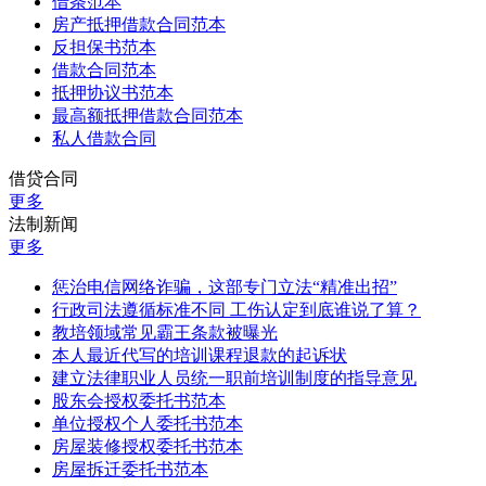
借条范本
房产抵押借款合同范本
反担保书范本
借款合同范本
抵押协议书范本
最高额抵押借款合同范本
私人借款合同
借贷合同
更多
法制新闻
更多
惩治电信网络诈骗，这部专门立法“精准出招”
行政司法遵循标准不同 工伤认定到底谁说了算？
教培领域常见霸王条款被曝光
本人最近代写的培训课程退款的起诉状
建立法律职业人员统一职前培训制度的指导意见
股东会授权委托书范本
单位授权个人委托书范本
房屋装修授权委托书范本
房屋拆迁委托书范本