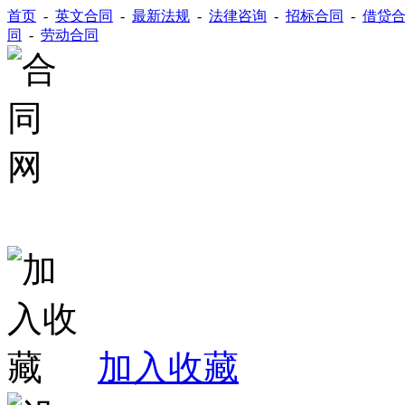
首页
-
英文合同
-
最新法规
-
法律咨询
-
招标合同
-
借贷
同
-
劳动合同
加入收藏